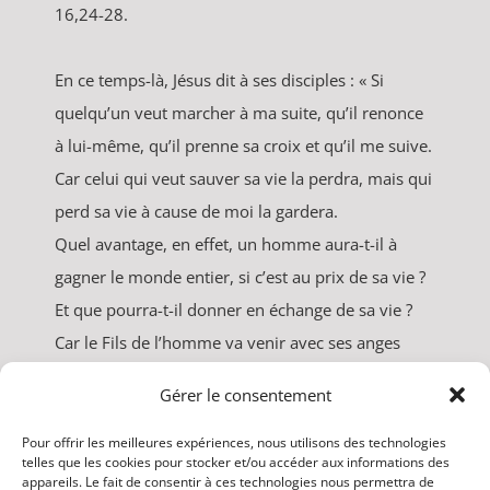
16,24-28.
En ce temps-là, Jésus dit à ses disciples : « Si
quelqu’un veut marcher à ma suite, qu’il renonce
à lui-même, qu’il prenne sa croix et qu’il me suive.
Car celui qui veut sauver sa vie la perdra, mais qui
perd sa vie à cause de moi la gardera.
Quel avantage, en effet, un homme aura-t-il à
gagner le monde entier, si c’est au prix de sa vie ?
Et que pourra-t-il donner en échange de sa vie ?
Car le Fils de l’homme va venir avec ses anges
dans la gloire de son Père ; alors il rendra à
Gérer le consentement
chacun selon sa conduite. »
Amen, je vous le dis : parmi ceux qui sont ici,
Pour offrir les meilleures expériences, nous utilisons des technologies
telles que les cookies pour stocker et/ou accéder aux informations des
certains ne connaîtront pas la mort avant d’avoir
appareils. Le fait de consentir à ces technologies nous permettra de