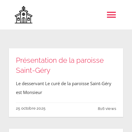
Skip
to
Togg
content
Navi
Accueil
Présentation de la paroisse
Unité pastorale de Rebecq
Saint-Géry
Jeunes
Le desservant Le curé de la paroisse Saint-Géry
est Monsieur
Patrimoine
25 octobre 2025
816 views
S’informer & Se former