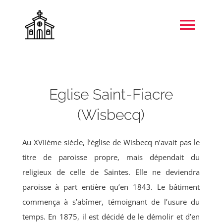
Skip
to
Togg
content
Navi
Accueil
Eglise Saint-Fiacre
Unité pastorale de Rebecq
(Wisbecq)
Jeunes
Au XVIIème siècle, l’église de Wisbecq n’avait pas le
titre de paroisse propre, mais dépendait du
Patrimoine
religieux de celle de Saintes. Elle ne deviendra
paroisse à part entière qu’en 1843. Le bâtiment
S’informer & Se former
commença à s’abîmer, témoignant de l’usure du
temps. En 1875, il est décidé de le démolir et d’en