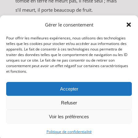
tombé en terre ne meurt pas, il reste seul ; mais
s’il meurt, il porte beaucoup de fruit.
Qui aime sa vie la perd ; qui s’en détache en ce
Gérer le consentement
monde la gardera pour la vie éternelle.
Si quelqu'un veut me servir, qu’il me suive ; et là
Pour offrir les meilleures expériences, nous utilisons des technologies
telles que les cookies pour stocker et/ou accéder aux informations des
où moi je suis, là aussi sera mon serviteur. Si
appareils. Le fait de consentir à ces technologies nous permettra de
traiter des données telles que le comportement de navigation ou les ID
quelqu'un me sert, mon Père l’honorera. »
uniques sur ce site. Le fait de ne pas consentir ou de retirer son
consentement peut avoir un effet négatif sur certaines caractéristiques
et fonctions.
Accepter
Refuser
Voir les préférences
Copyright © 2026 • AOP - Section de Rebecq • Tous droits
réservés. •
Vie Privée
Politique de confidentialité