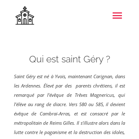
Skip
to
Togg
content
Navi
Accueil
Qui est saint Géry ?
Unité pastorale de Rebecq
Saint Géry est né à Yvois, maintenant Carignan, dans
Jeunes
les Ardennes.
É
levé par des parents chrétiens, il est
remarqué par l’évêque de Trêves Magnericus, qui
Patrimoine
l’élève au rang de diacre. Vers 580 ou 585, il devient
évêque de Cambrai-Arras, et est consa­cré par le
métropolitain de Reims Gilles. Il s’illustre alors dans la
S’informer & Se former
lutte contre le paganisme et la destruction des idoles,