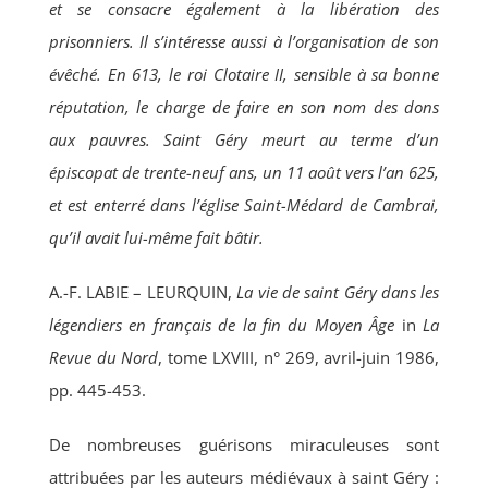
et se consacre également à la libération des
Annonces
prisonniers. Il s’inté­resse aussi à l’organisation de son
évêché. En 613, le roi Clotaire II, sensible à sa bonne
Contact
réputation, le charge de faire en son nom des dons
aux pauvres. Saint Géry meurt au terme d’un
épiscopat de trente-neuf ans, un 11 août vers l’an 625,
et est enterré dans l’église Saint-Médard de Cambrai,
qu’il avait lui-même fait bâtir.
A.-F. LABIE – LEURQUIN,
La vie de saint Géry dans les
légendiers en français de la fin du Moyen
Âge
in
La
Revue du Nord
, tome LXVIII, n° 269, avril-juin 1986,
pp. 445-453.
De nombreuses guérisons miraculeuses sont
attribuées par les auteurs médiévaux à saint Géry :